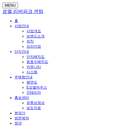
MENU
르엘 리버파크 센텀
홈
사업안내
사업개요
브랜드소개
위치
프리미엄
단지안내
단지배치도
동호수배치도
커뮤니티
시스템
주택형안내
평면도
E모델하우스
인테리어
홍보센터
유튜브영상
보도자료
분양가
방문예약
청약