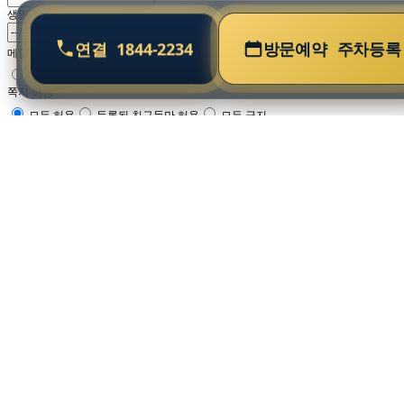
생일
연결
1844-2234
방문예약
주차등록
메일링 가입
예
아니오
쪽지 허용
모두 허용
등록된 친구들만 허용
모두 금지
취소
홈
사업안내
단지안내
주택형안내
홍보센터
분양가
방문예약
청약
•
명칭 :
르엘 리버파크 센텀
•
대지위치 :
부산광역시 해운대구 재송동 856-6번지 일원
•
세대수 :
총 2,070세대
•
주택형 :
전용 84㎡ · 104㎡ · 125㎡ · 154㎡ · 244㎡
•
규모 :
지하 6층 ~ 지상 67층
•
시행 :
(주)백송홀딩스(시행위탁자) · (주)하나자산신탁(시행수탁자)