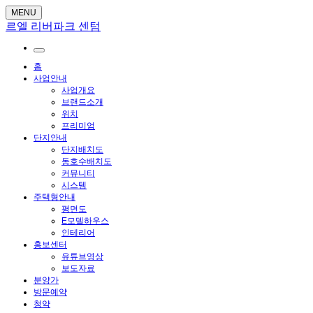
MENU
르엘 리버파크 센텀
홈
사업안내
사업개요
브랜드소개
위치
프리미엄
단지안내
단지배치도
동호수배치도
커뮤니티
시스템
주택형안내
평면도
E모델하우스
인테리어
홍보센터
유튜브영상
보도자료
분양가
방문예약
청약