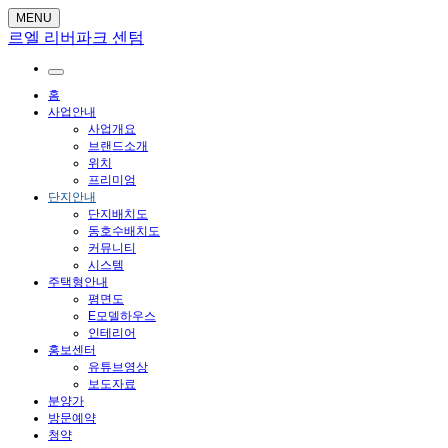
MENU
르엘 리버파크 센텀
홈
사업안내
사업개요
브랜드소개
위치
프리미엄
단지안내
단지배치도
동호수배치도
커뮤니티
시스템
주택형안내
평면도
E모델하우스
인테리어
홍보센터
유튜브영상
보도자료
분양가
방문예약
청약