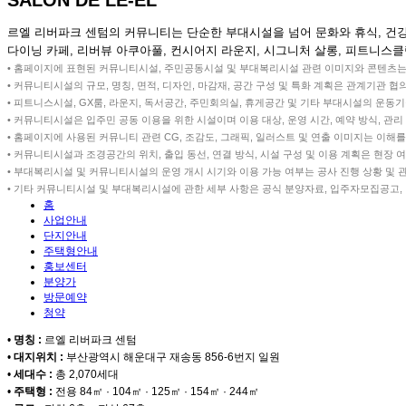
르엘 리버파크 센텀의 커뮤니티는 단순한 부대시설을 넘어 문화와 휴식, 건
다이닝 카페, 리버뷰 아쿠아풀, 컨시어지 라운지, 시그니처 살롱, 피트니스클
• 홈페이지에 표현된 커뮤니티시설, 주민공동시설 및 부대복리시설 관련 이미지와 콘텐츠는 소
• 커뮤니티시설의 규모, 명칭, 면적, 디자인, 마감재, 공간 구성 및 특화 계획은 관계기관 협
• 피트니스시설, GX룸, 라운지, 독서공간, 주민회의실, 휴게공간 및 기타 부대시설의 운동기
• 커뮤니티시설은 입주민 공동 이용을 위한 시설이며 이용 대상, 운영 시간, 예약 방식, 관
• 홈페이지에 사용된 커뮤니티 관련 CG, 조감도, 그래픽, 일러스트 및 연출 이미지는 이해를 
• 커뮤니티시설과 조경공간의 위치, 출입 동선, 연결 방식, 시설 구성 및 이용 계획은 현장 
• 부대복리시설 및 커뮤니티시설의 운영 개시 시기와 이용 가능 여부는 공사 진행 상황 및 
• 기타 커뮤니티시설 및 부대복리시설에 관한 세부 사항은 공식 분양자료, 입주자모집공고,
홈
사업안내
단지안내
주택형안내
홍보센터
분양가
방문예약
청약
•
명칭 :
르엘 리버파크 센텀
•
대지위치 :
부산광역시 해운대구 재송동 856-6번지 일원
•
세대수 :
총 2,070세대
•
주택형 :
전용 84㎡ · 104㎡ · 125㎡ · 154㎡ · 244㎡