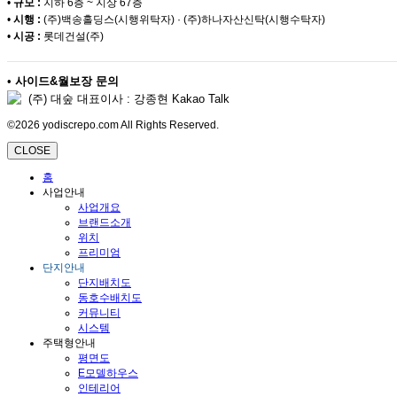
•
규모 :
지하 6층 ~ 지상 67층
•
시행 :
(주)백송홀딩스(시행위탁자) · (주)하나자산신탁(시행수탁자)
•
시공 :
롯데건설(주)
•
사이드&월보장 문의
(주) 대숲 대표이사 : 강종현 Kakao Talk
©2026 yodiscrepo.com All Rights Reserved.
CLOSE
홈
사업안내
사업개요
브랜드소개
위치
프리미엄
단지안내
단지배치도
동호수배치도
커뮤니티
시스템
주택형안내
평면도
E모델하우스
인테리어