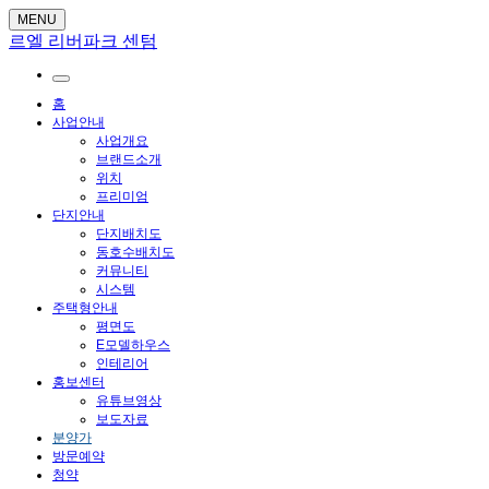
MENU
르엘 리버파크 센텀
홈
사업안내
사업개요
브랜드소개
위치
프리미엄
단지안내
단지배치도
동호수배치도
커뮤니티
시스템
주택형안내
평면도
E모델하우스
인테리어
홍보센터
유튜브영상
보도자료
분양가
방문예약
청약