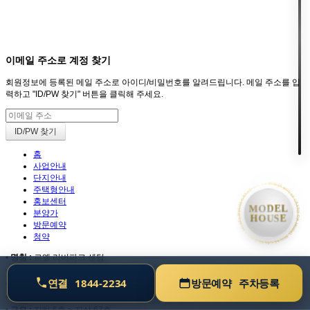
회원
HOME
이메일 주소로 계정 찾기
회원정보에 등록된 메일 주소로 아이디/비밀번호를 알려드립니다. 메일 주소를 입
력하고 "ID/PW 찾기" 버튼을 클릭해 주세요.
홈
사업안내
단지안내
• MODEL HOUSE GRAND OPEN • MODEL HOUSE GRAND OPEN • MODEL HOUSE GRAND OPEN •
주택형안내
홍보센터
MODEL
분양가
HOUSE
방문예약
청약
•
명칭 :
르엘 리버파크 센텀
•
대지위치 :
부산광역시 해운대구 재송동 856-6번지 일원
연결
1844-2234
방문예약
주차등록
•
세대수 :
총 2,070세대
•
주택형 :
전용 84㎡ · 104㎡ · 125㎡ · 154㎡ · 244㎡
•
규모 :
지하 6층 ~ 지상 67층