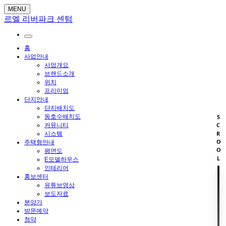
MENU
르엘 리버파크 센텀
홈
사업안내
사업개요
브랜드소개
위치
프리미엄
단지안내
단지배치도
동호수배치도
SCROOL
커뮤니티
시스템
주택형안내
평면도
E모델하우스
인테리어
홍보센터
유튜브영상
보도자료
분양가
방문예약
청약