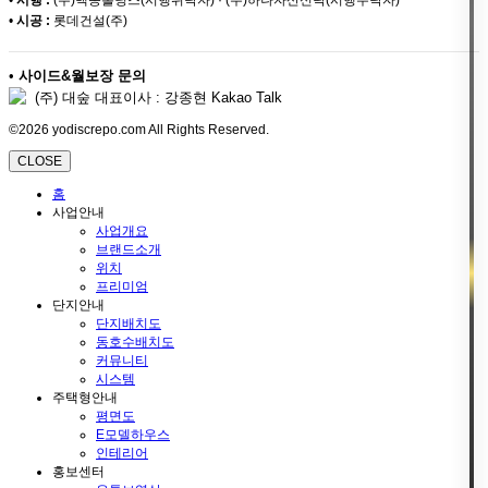
•
시공 :
롯데건설(주)
•
사이드&월보장 문의
(주) 대숲 대표이사 : 강종현 Kakao Talk
©2026 yodiscrepo.com All Rights Reserved.
CLOSE
홈
사업안내
사업개요
브랜드소개
위치
프리미엄
단지안내
단지배치도
동호수배치도
커뮤니티
시스템
주택형안내
평면도
E모델하우스
인테리어
홍보센터