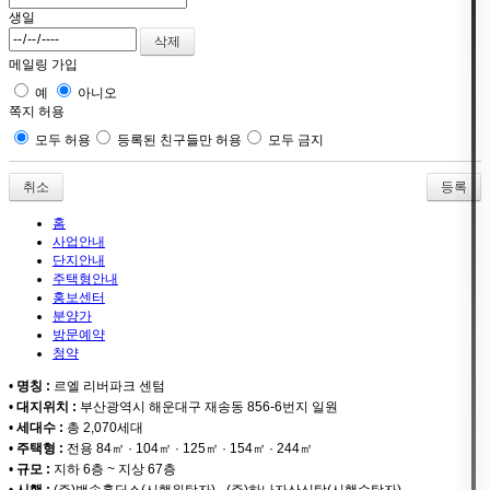
생일
메일링 가입
예
아니오
쪽지 허용
모두 허용
등록된 친구들만 허용
모두 금지
취소
홈
사업안내
단지안내
주택형안내
홍보센터
분양가
방문예약
청약
•
명칭 :
르엘 리버파크 센텀
•
대지위치 :
부산광역시 해운대구 재송동 856-6번지 일원
•
세대수 :
총 2,070세대
•
주택형 :
전용 84㎡ · 104㎡ · 125㎡ · 154㎡ · 244㎡
•
규모 :
지하 6층 ~ 지상 67층
•
시행 :
(주)백송홀딩스(시행위탁자) · (주)하나자산신탁(시행수탁자)