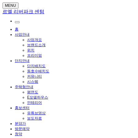
MENU
르엘 리버파크 센텀
홈
사업안내
사업개요
브랜드소개
위치
프리미엄
단지안내
단지배치도
동호수배치도
커뮤니티
시스템
주택형안내
평면도
E모델하우스
인테리어
홍보센터
유튜브영상
보도자료
분양가
방문예약
청약