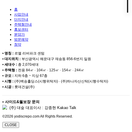
홈
사업안내
단지안내
주택형안내
홍보센터
분양가
방문예약
청약
•
명칭 :
르엘 리버파크 센텀
•
대지위치 :
부산광역시 해운대구 재송동 856-6번지 일원
•
세대수 :
총 2,070세대
•
주택형 :
전용 84㎡ · 104㎡ · 125㎡ · 154㎡ · 244㎡
•
규모 :
지하 6층 ~ 지상 67층
•
시행 :
(주)백송홀딩스(시행위탁자) · (주)하나자산신탁(시행수탁자)
•
시공 :
롯데건설(주)
•
사이드&월보장 문의
(주) 대숲 대표이사 : 강종현 Kakao Talk
©2026 yodiscrepo.com All Rights Reserved.
CLOSE