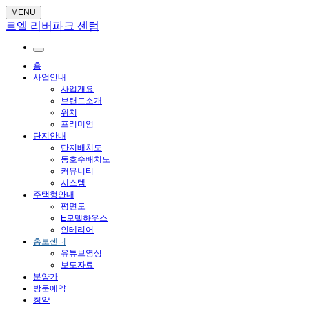
MENU
르엘 리버파크 센텀
홈
사업안내
사업개요
브랜드소개
위치
프리미엄
단지안내
단지배치도
동호수배치도
커뮤니티
시스템
주택형안내
평면도
E모델하우스
인테리어
홍보센터
유튜브영상
보도자료
분양가
방문예약
청약