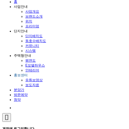
홈
사업안내
사업개요
브랜드소개
위치
프리미엄
단지안내
단지배치도
동호수배치도
커뮤니티
시스템
주택형안내
평면도
E모델하우스
인테리어
홍보센터
유튜브영상
보도자료
분양가
방문예약
청약
계정에 로그인합니다