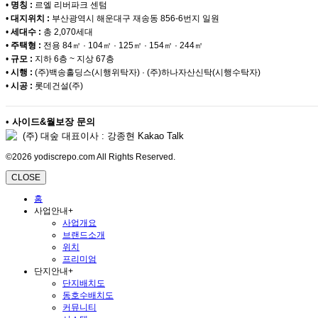
•
명칭 :
르엘 리버파크 센텀
•
대지위치 :
부산광역시 해운대구 재송동 856-6번지 일원
•
세대수 :
총 2,070세대
•
주택형 :
전용 84㎡ · 104㎡ · 125㎡ · 154㎡ · 244㎡
•
규모 :
지하 6층 ~ 지상 67층
•
시행 :
(주)백송홀딩스(시행위탁자) · (주)하나자산신탁(시행수탁자)
•
시공 :
롯데건설(주)
•
사이드&월보장 문의
(주) 대숲 대표이사 : 강종현 Kakao Talk
©2026 yodiscrepo.com All Rights Reserved.
CLOSE
홈
사업안내
+
사업개요
브랜드소개
위치
프리미엄
단지안내
+
단지배치도
동호수배치도
커뮤니티