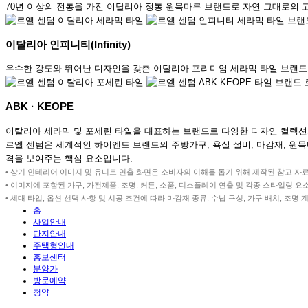
70년 이상의 전통을 가진 이탈리아 정통 원목마루 브랜드로 자연 그대로의
이탈리아 인피니티(Infinity)
우수한 강도와 뛰어난 디자인을 갖춘 이탈리아 프리미엄 세라믹 타일 브랜드
ABK · KEOPE
이탈리아 세라믹 및 포세린 타일을 대표하는 브랜드로 다양한 디자인 컬렉션
르엘 센텀은 세계적인 하이엔드 브랜드의 주방가구, 욕실 설비, 마감재, 원
격을 보여주는 핵심 요소입니다.
• 상기 인테리어 이미지 및 유니트 연출 화면은 소비자의 이해를 돕기 위해 제작된 참고 자료로
• 이미지에 포함된 가구, 가전제품, 조명, 커튼, 소품, 디스플레이 연출 및 각종 스타일링
• 세대 타입, 옵션 선택 사항 및 시공 조건에 따라 마감재 종류, 수납 구성, 가구 배치, 
홈
사업안내
단지안내
주택형안내
홍보센터
분양가
방문예약
청약