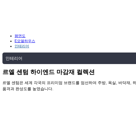
주택형안내
HOME
주택형안내
인테리어
평면도
E모델하우스
인테리어
인테리어
르엘 센텀 하이엔드 마감재 컬렉션
르엘 센텀은 세계 각국의 프리미엄 브랜드를 엄선하여 주방, 욕실, 바닥재,
품격과 완성도를 높였습니다.