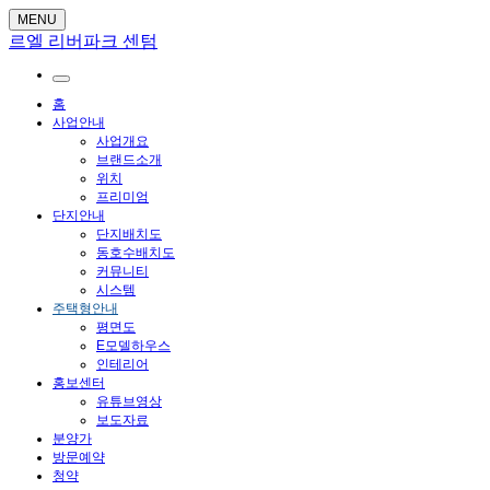
MENU
르엘 리버파크 센텀
홈
사업안내
사업개요
브랜드소개
위치
프리미엄
단지안내
단지배치도
동호수배치도
커뮤니티
시스템
주택형안내
평면도
E모델하우스
인테리어
홍보센터
유튜브영상
보도자료
분양가
방문예약
청약