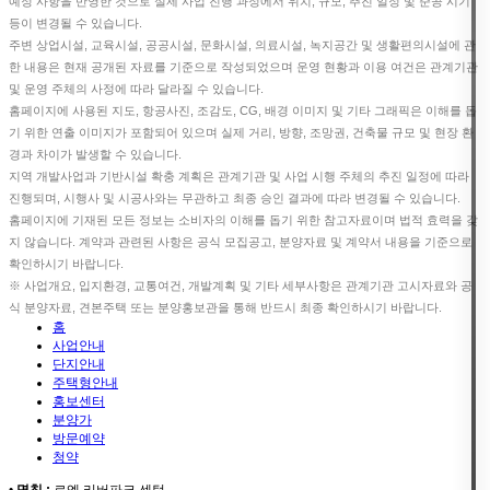
예정 사항을 반영한 것으로 실제 사업 진행 과정에서 위치, 규모, 추진 일정 및 준공 시기
등이 변경될 수 있습니다.
주변 상업시설, 교육시설, 공공시설, 문화시설, 의료시설, 녹지공간 및 생활편의시설에 관
한 내용은 현재 공개된 자료를 기준으로 작성되었으며 운영 현황과 이용 여건은 관계기관
및 운영 주체의 사정에 따라 달라질 수 있습니다.
홈페이지에 사용된 지도, 항공사진, 조감도, CG, 배경 이미지 및 기타 그래픽은 이해를 돕
기 위한 연출 이미지가 포함되어 있으며 실제 거리, 방향, 조망권, 건축물 규모 및 현장 환
경과 차이가 발생할 수 있습니다.
지역 개발사업과 기반시설 확충 계획은 관계기관 및 사업 시행 주체의 추진 일정에 따라
진행되며, 시행사 및 시공사와는 무관하고 최종 승인 결과에 따라 변경될 수 있습니다.
홈페이지에 기재된 모든 정보는 소비자의 이해를 돕기 위한 참고자료이며 법적 효력을 갖
지 않습니다. 계약과 관련된 사항은 공식 모집공고, 분양자료 및 계약서 내용을 기준으로
확인하시기 바랍니다.
※ 사업개요, 입지환경, 교통여건, 개발계획 및 기타 세부사항은 관계기관 고시자료와 공
식 분양자료, 견본주택 또는 분양홍보관을 통해 반드시 최종 확인하시기 바랍니다.
홈
사업안내
단지안내
주택형안내
홍보센터
분양가
방문예약
청약
•
명칭 :
르엘 리버파크 센텀