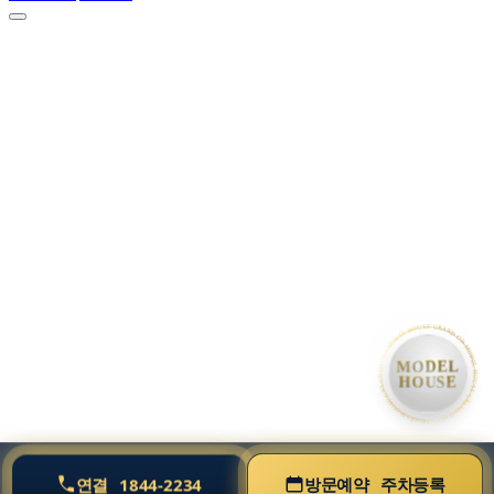
• MODEL HOUSE GRAND OPEN • MODEL HOUSE GRAND OPEN • MODEL HOUSE GRAND OPE
MODEL
HOUSE
연결
1844-2234
방문예약
주차등록