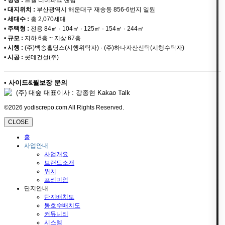
•
대지위치 :
부산광역시 해운대구 재송동 856-6번지 일원
•
세대수 :
총 2,070세대
•
주택형 :
전용 84㎡ · 104㎡ · 125㎡ · 154㎡ · 244㎡
•
규모 :
지하 6층 ~ 지상 67층
•
시행 :
(주)백송홀딩스(시행위탁자) · (주)하나자산신탁(시행수탁자)
•
시공 :
롯데건설(주)
•
사이드&월보장 문의
(주) 대숲 대표이사 : 강종현 Kakao Talk
©2026 yodiscrepo.com All Rights Reserved.
CLOSE
홈
사업안내
사업개요
브랜드소개
위치
프리미엄
단지안내
단지배치도
동호수배치도
커뮤니티
시스템