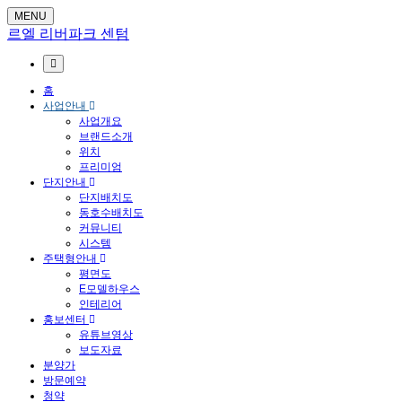
MENU
르엘 리버파크 센텀
홈
사업안내
사업개요
브랜드소개
위치
프리미엄
단지안내
단지배치도
동호수배치도
커뮤니티
시스템
주택형안내
평면도
E모델하우스
인테리어
홍보센터
유튜브영상
보도자료
분양가
방문예약
청약