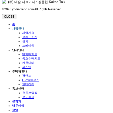
(주) 대숲 대표이사 : 강종현 Kakao Talk
©2026 yodiscrepo.com All Rights Reserved.
CLOSE
홈
사업안내
사업개요
브랜드소개
위치
프리미엄
단지안내
단지배치도
동호수배치도
커뮤니티
시스템
주택형안내
평면도
E모델하우스
인테리어
홍보센터
유튜브영상
보도자료
분양가
방문예약
청약