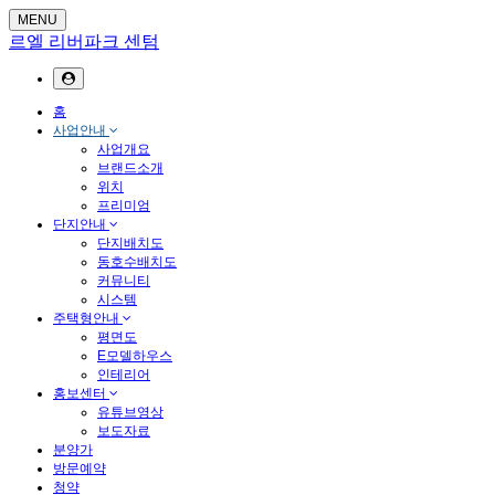
MENU
르엘 리버파크 센텀
홈
사업안내
사업개요
브랜드소개
위치
프리미엄
단지안내
단지배치도
동호수배치도
커뮤니티
시스템
주택형안내
평면도
E모델하우스
인테리어
홍보센터
유튜브영상
보도자료
분양가
방문예약
청약