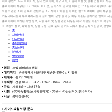
세대 평면도, 유니트 이미지, 실내 인테리어, 가구 배치, 마감재 표현 및 생활 연출 이미지
홈페이지에 적용된 CG, 그래픽, 아이콘, 일러스트 및 각종 디자인 요소는 제작 과정에서 
브랜드 관련 소개 및 특화 콘텐츠는 소비자의 이해를 돕기 위한 참고자료이며, 실제 적용 
커뮤니티시설과 부대복리시설의 설치 범위, 운영 방식 및 이용 기준은 관계기관 협의와 시공 
홈페이지에 표기된 사업 정보, 각종 수치 및 상품 관련 내용은 제작 시점을 기준으로 작성되
※ 브랜드 정보, 특화 설계, 상품 구성, 선택 품목 및 기타 세부사항은 공식 모집공고, 분
홈
사업안내
단지안내
주택형안내
홍보센터
분양가
방문예약
청약
•
명칭 :
르엘 리버파크 센텀
•
대지위치 :
부산광역시 해운대구 재송동 856-6번지 일원
•
세대수 :
총 2,070세대
•
주택형 :
전용 84㎡ · 104㎡ · 125㎡ · 154㎡ · 244㎡
•
규모 :
지하 6층 ~ 지상 67층
•
시행 :
(주)백송홀딩스(시행위탁자) · (주)하나자산신탁(시행수탁자)
•
시공 :
롯데건설(주)
•
사이드&월보장 문의